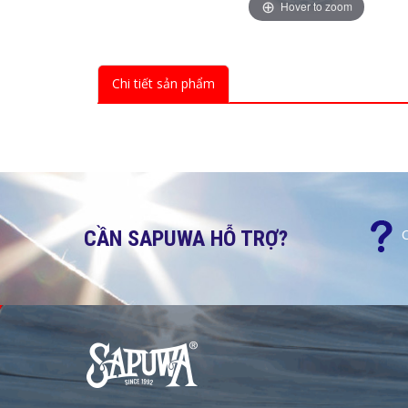
Hover to zoom
Chi tiết sản phẩm
CẦN SAPUWA HỖ TRỢ?