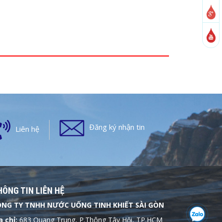
Đăng ký nhận tin
Liên hệ
ÔNG TIN LIÊN HỆ
NG TY TNHH NƯỚC UỐNG TINH KHIẾT SÀI GÒN
a chỉ:
683 Quang Trung, P.Thông Tây Hội, TP.HCM