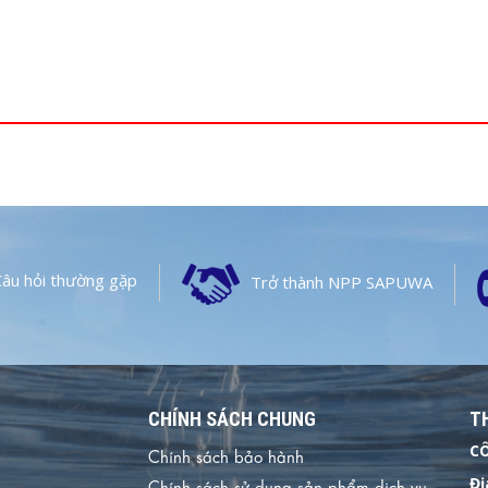
Câu hỏi thường gặp
Trở thành NPP SAPUWA
CHÍNH SÁCH CHUNG
TH
CÔ
Chính sách bảo hành
Đị
Chính sách sử dụng sản phẩm dịch vụ