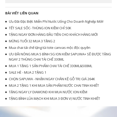
BÀI VIẾT LIÊN QUAN
Ưu Đãi Đặc Biệt: Miễn Phí Nước Uống Cho Doanh Nghiệp Mới!
TẾT SALE SỐC- THÙNG ION KIỀM CHỈ 50K
TẶNG NGAY ĐƠN HÀNG ĐẦU TIÊN CHO KHÁCH HÀNG MỚI
MỪNG TUỔI 32 MUA 3 TẶNG 2
Mua chai tái chế tặng túi tote canvas mộc độc quyền
ƯU ĐÃI NÓNG MUA 5 BÌNH 5G ION KIỀM SAPUWA+ SẼ ĐƯỢC TẶNG
NGAY 2 THÙNG CHAI TÁI CHẾ 330ML
MUA 1 TẶNG 1 SẢN PHẨM CHAI TÁI CHẾ 330ML&500ML
SALE HÈ - MUA 2 TẶNG 1
CHỌN SAPUWA - NHẬN NGAY CHÂN KỆ GỖ TRỊ GIÁ 264K
MUA 2 TẶNG 1 KHI MUA SẢN PHẨM NƯỚC CHAI TINH KHIẾT
TẶNG NGAY LY DIAMOND KHI MUA NƯỚC ION KIỀM
TẶNG BÌNH LÚA MẠCH KHI MUA 3 ĐƠN VỊ NƯỚC TINH KHIẾT