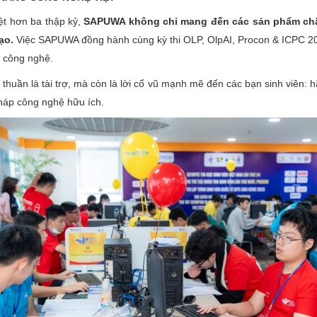
ệt hơn ba thập kỷ,
SAPUWA không chỉ mang đến các sản phẩm chất
ạo.
Việc SAPUWA đồng hành cùng kỳ thi OLP, OlpAI, Procon & ICPC 202
i công nghệ.
thuần là tài trợ, mà còn là lời cổ vũ mạnh mẽ đến các bạn sinh viên:
háp công nghệ hữu ích.