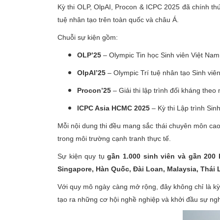
Kỳ thi OLP, OlpAI, Procon & ICPC 2025 đã chính th
tuệ nhân tạo trên toàn quốc và châu Á.
Chuỗi sự kiện gồm:
OLP’25
– Olympic Tin học Sinh viên Việt Nam
OlpAI’25
– Olympic Trí tuệ nhân tạo Sinh viê
Procon’25
– Giải thi lập trình đối kháng the
ICPC Asia HCMC 2025
– Kỳ thi Lập trình Si
Mỗi nội dung thi đều mang sắc thái chuyên môn cao, t
trong môi trường cạnh tranh thực tế.
Sự kiện quy tụ
gần 1.000 sinh viên và gần 200 
Singapore, Hàn Quốc, Đài Loan, Malaysia, Thái 
Với quy mô ngày càng mở rộng, đây không chỉ là kỳ 
tạo ra những cơ hội nghề nghiệp và khởi đầu sự ngh