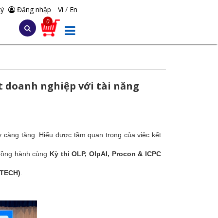
ký
Đăng nhập
Vi
/
En
0
doanh nghiệp với tài năng
 càng tăng. Hiểu được tầm quan trọng của việc kết
ồng hành cùng
Kỳ thi OLP, OlpAI, Procon & ICPC
UTECH)
.