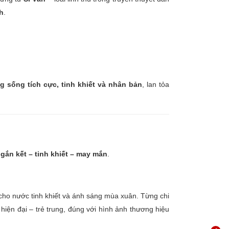
h
.
 sống tích cực, tinh khiết và nhân bản
, lan tỏa
n
gắn kết – tinh khiết – may mắn
.
 cho nước tinh khiết và ánh sáng mùa xuân. Từng chi
 hiện đại – trẻ trung, đúng với hình ảnh thương hiệu