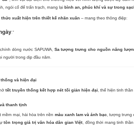
, ngói cổ để trấn trạch, mang lại
bình an, phúc khí và sự trong sạc
 thức xuất hiện trên thiết kế nhãn xuân
– mang theo thông điệp:
 ngày
.”
hư chính dòng nước SAPUWA,
Sa tượng trưng cho nguồn năng lượng
 người trong dịp đầu năm.
 thống và hiện đại
thở
tết truyền thống kết hợp nét tối giản hiện đại
, thể hiện tinh thầ
và thanh tịnh
ét mềm mại, hài hòa trên nền
màu xanh lam và ánh bạc
, tượng trưng
sự
tôn trọng giá trị văn hóa dân gian Việt
, đồng thời mang tinh thần