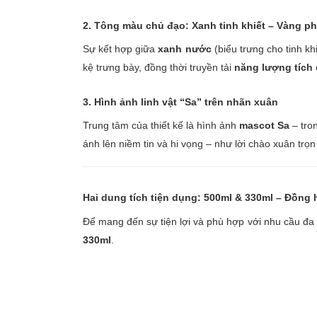
2. Tông màu chủ đạo: Xanh tinh khiết – Vàng ph
Sự kết hợp giữa
xanh nước
(biểu trưng cho tinh kh
kệ trưng bày, đồng thời truyền tải
năng lượng tích
3. Hình ảnh linh vật “Sa” trên nhãn xuân
Trung tâm của thiết kế là hình ảnh
mascot Sa
– tron
ánh lên niềm tin và hi vọng – như lời chào xuân tr
Hai dung tích tiện dụng: 500ml & 330ml – Đồng
Để mang đến sự tiện lợi và phù hợp với nhu cầu đ
330ml
.