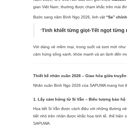
gian Việt Nam, thường được chạm khắc trên mái đình
Bước sang năm Bính Ngọ 2026, linh vật
“Sa” chính
Tinh khiết từng giọt-Tết ngọt từng
“
Với dáng vẻ mềm mại, trong suốt và tươi mới n
cảm hứng sống xanh, khỏe mạnh và an lành đến mọi
Thiết kế nhãn xuân 2026 – Giao hòa giữa truyền
Nhãn xuân Bính Ngọ 2026 của SAPUWA mang hơi 
1. Lấy cảm hứng từ Si Vẫn – Biểu tượng bảo hộ 
Họa tiết Si Vẫn được cách điệu với những đường n
tiết nhỏ trên nhãn được khắc họa tinh tế, thể hiện 
SAPUWA.