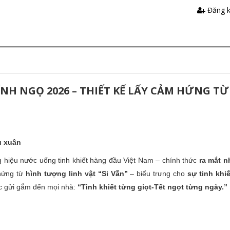
Đăng 
H NGỌ 2026 – THIẾT KẾ LẤY CẢM HỨNG TỪ 
u xuân
 hiệu nước uống tinh khiết hàng đầu Việt Nam – chính thức
ra mắt n
 hứng từ
hình tượng linh vật “Si Vẫn”
– biểu trưng cho
sự tinh khi
úc gửi gắm đến mọi nhà:
“Tinh khiết từng giọt-Tết ngọt từng ngày.”