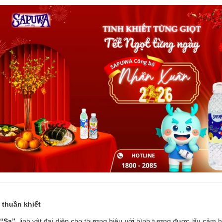
 thuần khiết
“Sa”
, linh vật đại diện cho thương hiệu với hình tượng được lấy cảm