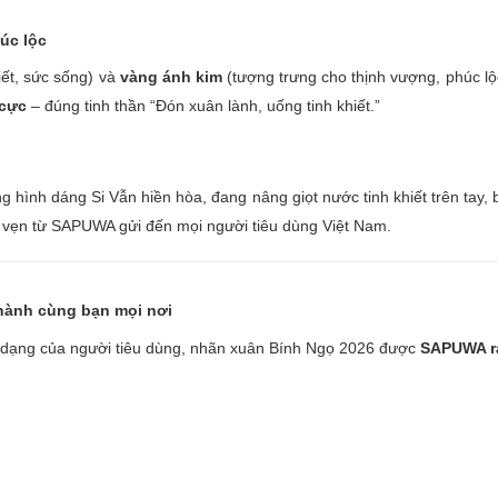
úc lộc
iết, sức sống) và
vàng ánh kim
(tượng trưng cho thịnh vượng, phúc lộc
 cực
– đúng tinh thần “Đón xuân lành, uống tinh khiết.”
g hình dáng Si Vẫn hiền hòa, đang nâng giọt nước tinh khiết trên tay,
ọn vẹn từ SAPUWA gửi đến mọi người tiêu dùng Việt Nam.
 hành cùng bạn mọi nơi
a dạng của người tiêu dùng, nhãn xuân Bính Ngọ 2026 được
SAPUWA ra