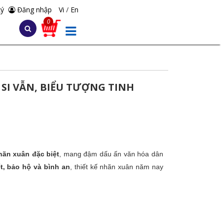
ký
Đăng nhập
Vi
/
En
0
SI VẪN, BIỂU TƯỢNG TINH
hãn xuân đặc biệt
, mang đậm dấu ấn văn hóa dân
ết, bảo hộ và bình an
, thiết kế nhãn xuân năm nay