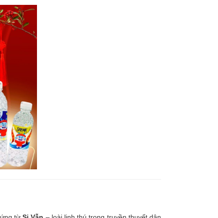
 hứng từ
Si Vẫn
– loài linh thú trong truyền thuyết dân