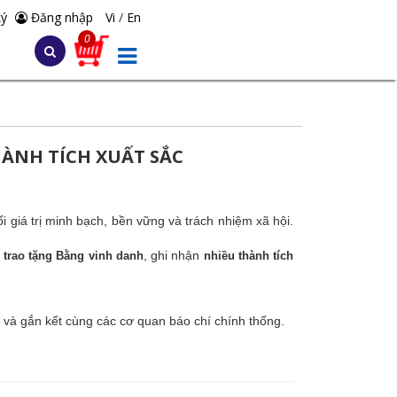
ký
Đăng nhập
Vi
/
En
0
HÀNH TÍCH XUẤT SẮC
i giá trị minh bạch, bền vững và trách nhiệm xã hội.
, ghi nhận
trao tặng Bằng vinh danh
nhiều thành tích
 và gắn kết cùng các cơ quan báo chí chính thống.