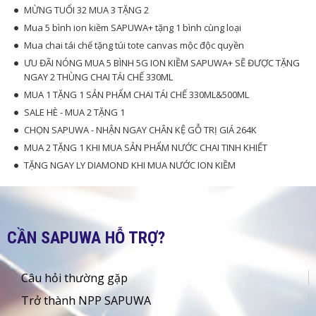
MỪNG TUỔI 32 MUA 3 TẶNG 2
Mua 5 bình ion kiềm SAPUWA+ tặng 1 bình cùng loại
Mua chai tái chế tặng túi tote canvas mộc độc quyền
ƯU ĐÃI NÓNG MUA 5 BÌNH 5G ION KIỀM SAPUWA+ SẼ ĐƯỢC TẶNG
NGAY 2 THÙNG CHAI TÁI CHẾ 330ML
MUA 1 TẶNG 1 SẢN PHẨM CHAI TÁI CHẾ 330ML&500ML
SALE HÈ - MUA 2 TẶNG 1
CHỌN SAPUWA - NHẬN NGAY CHÂN KỆ GỖ TRỊ GIÁ 264K
MUA 2 TẶNG 1 KHI MUA SẢN PHẨM NƯỚC CHAI TINH KHIẾT
TẶNG NGAY LY DIAMOND KHI MUA NƯỚC ION KIỀM
CẦN SAPUWA HỖ TRỢ?
Câu hỏi thường gặp
Trở thành NPP SAPUWA