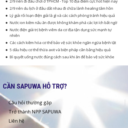
2/9 nên đi đâu chơi ở TPHCM - Top 10 địa điểm cực hot hiện nay
2/9 nên du lịch ở đâu dắt nhau đi chữa lành healing tâm hồn
Lý giải rối loạn điện giải là gì và các cách phòng tránh hiệu quả
Nước ion kiềm nấu ăn được không khám phá các lợi ích bất ngờ
Nước điện giải trị bệnh viêm da cơ địa tận dụng sức mạnh tự
nhiên
Các cách kiềm hóa cơ thể bảo vệ sức khỏe ngăn ngừa bệnh tật
5 dấu hiệu cơ thể thừa axit và biện pháp cân bằng hiệu quả
Bí quyết uống nước đúng cách sau khi ăn để bảo vệ sức khỏe
CẦN SAPUWA HỖ TRỢ?
Câu hỏi thường gặp
Trở thành NPP SAPUWA
Liên hệ