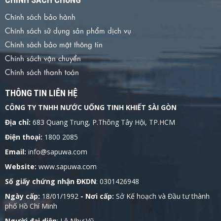
Chính sách bảo hành
Chính sách sử dụng sản phẩm dịch vụ
Chính sách bảo mật thông tin
Chính sách vận chuyển
Chính sách thanh toán
THÔNG TIN LIÊN HỆ
CÔNG TY TNHH NƯỚC UỐNG TINH KHIẾT SÀI GÒN
Địa chỉ:
683 Quang Trung, P.Thông Tây Hội, TP.HCM
Điện thoại:
1800 2085
Email:
info@sapuwa.com
Website:
www.sapuwa.com
Số giấy chứng nhận ĐKDN
: 0301426948
Ngày cấp:
18/01/1992
- Nơi cấp:
Sở Kế hoạch và Đầu tư thành
phố Hồ Chí Minh
Người đại diện
: Lê Như Vũ