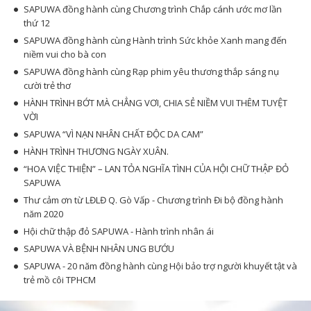
SAPUWA đồng hành cùng Chương trình Chắp cánh ước mơ lần
thứ 12
SAPUWA đồng hành cùng Hành trình Sức khỏe Xanh mang đến
niềm vui cho bà con
SAPUWA đồng hành cùng Rạp phim yêu thương thắp sáng nụ
cười trẻ thơ
HÀNH TRÌNH BỚT MÀ CHẲNG VƠI, CHIA SẺ NIỀM VUI THÊM TUYỆT
VỜI
SAPUWA “VÌ NẠN NHÂN CHẤT ĐỘC DA CAM”
HÀNH TRÌNH THƯƠNG NGÀY XUÂN.
“HOA VIỆC THIỆN” – LAN TỎA NGHĨA TÌNH CỦA HỘI CHỮ THẬP ĐỎ
SAPUWA
Thư cảm ơn từ LĐLĐ Q. Gò Vấp - Chương trình Đi bộ đồng hành
năm 2020
Hội chữ thập đỏ SAPUWA - Hành trình nhân ái
SAPUWA VÀ BỆNH NHÂN UNG BƯỚU
SAPUWA - 20 năm đồng hành cùng Hội bảo trợ người khuyết tật và
trẻ mồ côi TPHCM