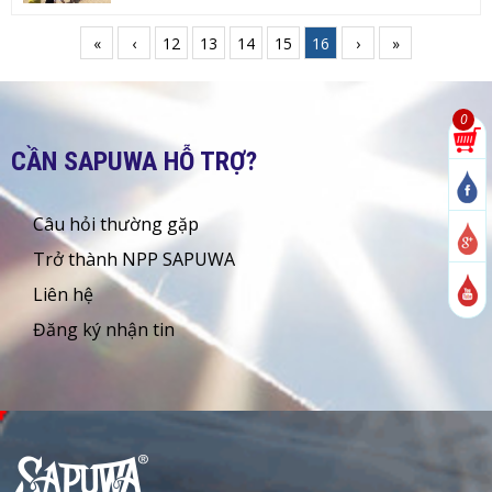
«
‹
12
13
14
15
16
›
»
0
CẦN SAPUWA HỖ TRỢ?
Câu hỏi thường gặp
Trở thành NPP SAPUWA
Liên hệ
Đăng ký nhận tin